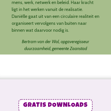
mens, werk, netwerk en beleid. Haar kracht
ligt in het werken vanuit de realisatie.
Daniëlle gaat uit van een circulaire realiteit en
organiseert vervolgens van buiten naar
binnen wat daarvoor nodig is.
Bertram van der Wal, opgaveregisseur
duurzaamheid, gemeente Zaanstad
GRATIS DOWNLOADS